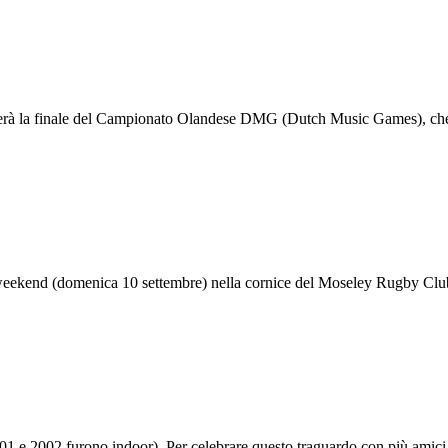
gerà la finale del Campionato Olandese DMG (Dutch Music Games), che 
eekend (domenica 10 settembre) nella cornice del Moseley Rugby Club 
1 e 2002 furono indoor). Per celebrare questo traguardo con più amici 