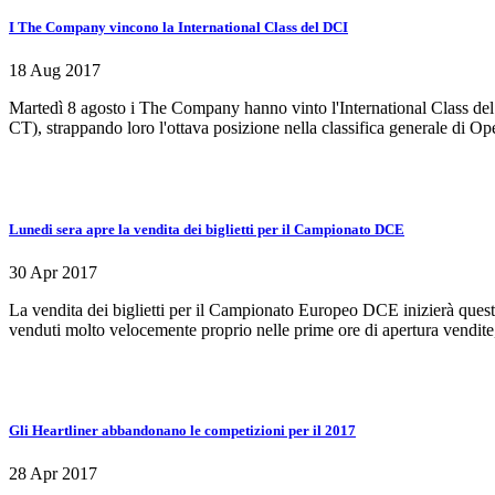
I The Company vincono la International Class del DCI
18 Aug 2017
Martedì 8 agosto i The Company hanno vinto l'International Class de
CT), strappando loro l'ottava posizione nella classifica generale di Op
Lunedi sera apre la vendita dei biglietti per il Campionato DCE
30 Apr 2017
La vendita dei biglietti per il Campionato Europeo DCE inizierà questa 
venduti molto velocemente proprio nelle prime ore di apertura vendite, t
Gli Heartliner abbandonano le competizioni per il 2017
28 Apr 2017