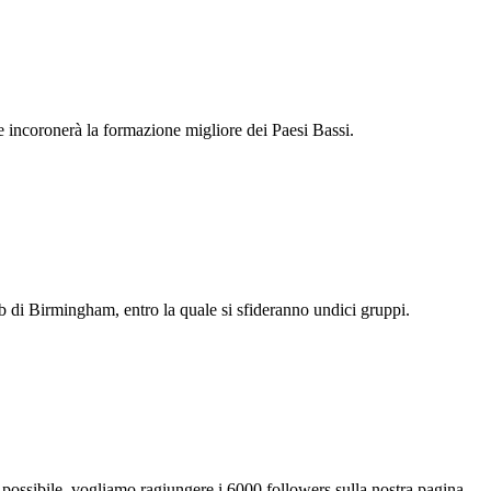
incoronerà la formazione migliore dei Paesi Bassi.
di Birmingham, entro la quale si sfideranno undici gruppi.
possibile, vogliamo ragiungere i 6000 followers sulla nostra pagina