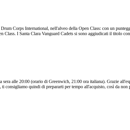
l Drum Corps International, nell'alveo della Open Class: con un punte
en Class. I Santa Clara Vanguard Cadets si sono aggiudicati il titolo co
sera alle 20:00 (orario di Greenwich, 21:00 ora italiana). Grazie all'esp
i consigliamo quindi di prepararti per tempo all'acquisto, così da non pe