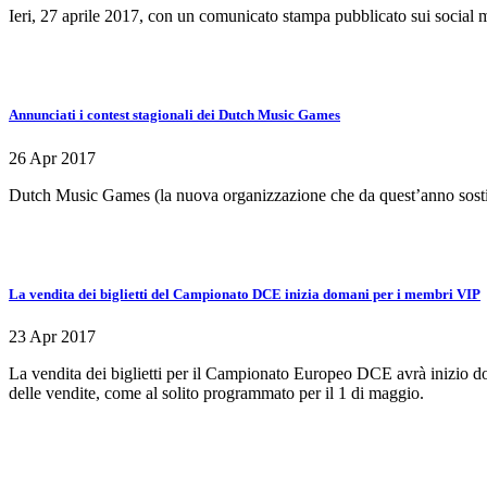
Ieri, 27 aprile 2017, con un comunicato stampa pubblicato sui social 
Annunciati i contest stagionali dei Dutch Music Games
26 Apr 2017
Dutch Music Games (la nuova organizzazione che da quest’anno sostitui
La vendita dei biglietti del Campionato DCE inizia domani per i membri VIP
23 Apr 2017
La vendita dei biglietti per il Campionato Europeo DCE avrà inizio dom
delle vendite, come al solito programmato per il 1 di maggio.