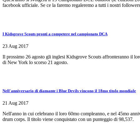
facebook ufficiale. Se ce la faremo regaleremo a tutti i nostri follo
I Kidsgrove Scouts pronti a competere nel campionato DCA
23 Aug 2017
Il prossimo 26 agosto gli inglesi Kidsgrove Scouts affronteranno il 
di New York lo scorso 21 agosto.
Nell'anniversario di diamante i Blue Devils vincono il 18mo titolo mondiale
21 Aug 2017
Nell'anno in cui celebrano il loro 60mo compleanno, e nel 45mo anniv
drum corps. Il titolo viene conquistato con un punteggio di 98,537.