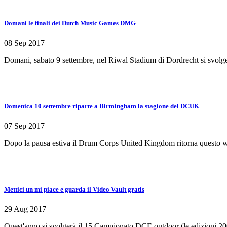
Domani le finali dei Dutch Music Games DMG
08 Sep 2017
Domani, sabato 9 settembre, nel Riwal Stadium di Dordrecht si svol
Domenica 10 settembre riparte a Birmingham la stagione del DCUK
07 Sep 2017
Dopo la pausa estiva il Drum Corps United Kingdom ritorna questo w
Mettici un mi piace e guarda il Video Vault gratis
29 Aug 2017
Quest'anno si svolgerà il 15 Campionato DCE outdoor (le edizioni 200